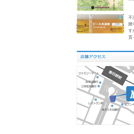
不
贈
す
貰