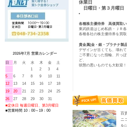
休業日
日曜日・第３月曜日
各種株主優待券 高価買取い
東武鉄道はじめ私鉄・ＪＲ各
各種各社の株主優待券を買取
貴金属(金・銀・プラチナ製
デザインが古くても、壊れて
2026年7月 営業カレンダー
ご不要になった指輪、片っぽ
ど、
日
月
火
水
木
金
土
状態の悪いものでも大歓迎！
1
2
3
4
5
6
7
8
9
10
11
12
13
14
15
16
17
18
19
20
21
22
23
24
25
26
27
28
29
30
31
■定休
日
毎週日曜日、第3月曜日
■営業時間 10：00～19：00
百
ニ
を